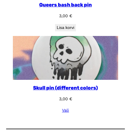
Queers bash back pin
3,00
€
Lisa korvi
Skull pin (different colors)
3,00
€
Vali