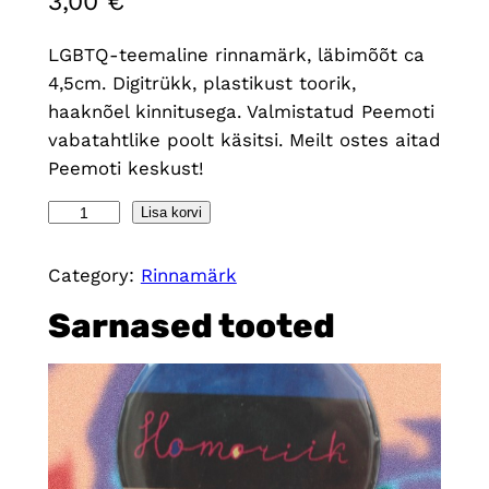
3,00
€
LGBTQ-teemaline rinnamärk, läbimõõt ca
4,5cm. Digitrükk, plastikust toorik,
haaknõel kinnitusega. Valmistatud Peemoti
vabatahtlike poolt käsitsi. Meilt ostes aitad
Peemoti keskust!
P
Lisa korvi
r
o
Category:
Rinnamärk
t
Sarnased tooted
e
c
t
q
u
e